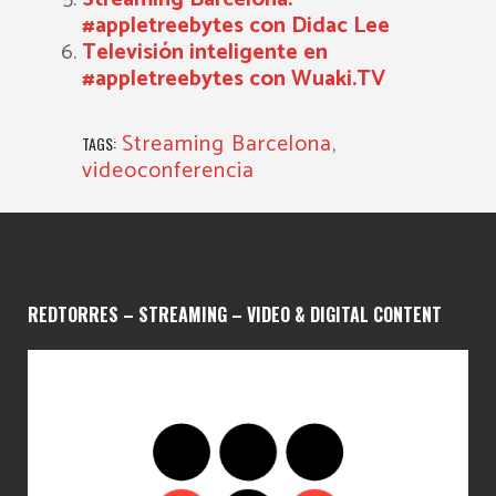
#appletreebytes con Didac Lee
Televisión inteligente en
#appletreebytes con Wuaki.TV
Streaming Barcelona
,
TAGS:
videoconferencia
REDTORRES – STREAMING – VIDEO & DIGITAL CONTENT