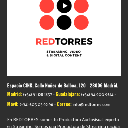
Espacio CINK, Calle Nuñez de Balboa, 120 - 28006 Madrid.
Madrid:
Guadalajara:
-
-
(+34) 91 128 1857
(+34) 94 900 9614
Móvil:
Correo:
-
(+34) 605 03 92 96
info@redtorres.com
En REDTORRES somos tu Productora Audiovisual experta
en Streaming. Somos una Productora de Streaming nacida