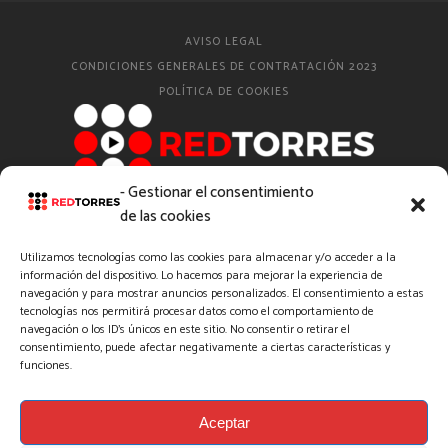
AVISO LEGAL
CONDICIONES GENERALES DE CONTRATACIÓN 2023
POLÍTICA DE COOKIES
- Gestionar el consentimiento
© 2012 – 2025 – REDTORRES SL
de las cookies
Utilizamos tecnologías como las cookies para almacenar y/o acceder a la
AMADOSLIFE
información del dispositivo. Lo hacemos para mejorar la experiencia de
navegación y para mostrar anuncios personalizados. El consentimiento a estas
#AMADOSVIAJE
tecnologías nos permitirá procesar datos como el comportamiento de
BODA EN DIRECTO
navegación o los ID's únicos en este sitio. No consentir o retirar el
consentimiento, puede afectar negativamente a ciertas características y
CÓMO DIGITALIZAR
funciones.
DIRECTO BARCELONA
PRODUCTORA DE VÍDEO EN MADRID
PRODUCTORA STREAMING GUADALAJARA
Aceptar
STREAMING.EVENTS