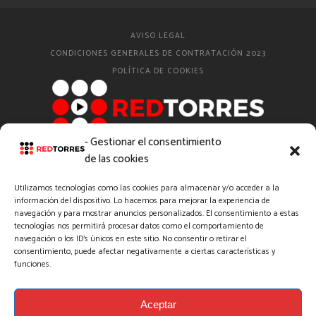
AVISO LEGAL
CONDICIONES GENERALES DE CONTRATACIÓN 2023
POLÍTICA DE COOKIES
- Gestionar el consentimiento
© 2012 – 2025 – REDTORRES SL
de las cookies
Utilizamos tecnologías como las cookies para almacenar y/o acceder a la
AMADOSLIFE
información del dispositivo. Lo hacemos para mejorar la experiencia de
navegación y para mostrar anuncios personalizados. El consentimiento a estas
#AMADOSVIAJE
tecnologías nos permitirá procesar datos como el comportamiento de
BODA EN DIRECTO
navegación o los ID's únicos en este sitio. No consentir o retirar el
consentimiento, puede afectar negativamente a ciertas características y
CÓMO DIGITALIZAR
funciones.
DIRECTO BARCELONA
PRODUCTORA DE VÍDEO EN MADRID
PRODUCTORA STREAMING GUADALAJARA
Aceptar